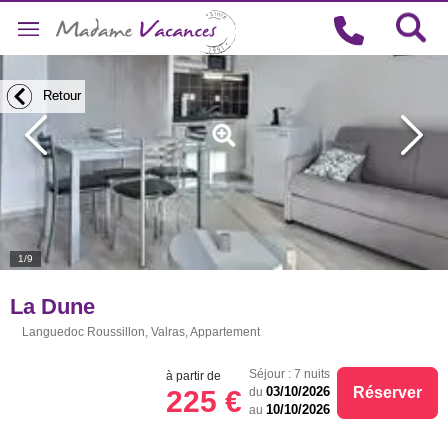
Retour
Retour
1/9
La Dune
Languedoc Roussillon, Valras, Appartement
Séjour : 7 nuits
à partir de
Réserver
03/10/2026
225 €
du
10/10/2026
au